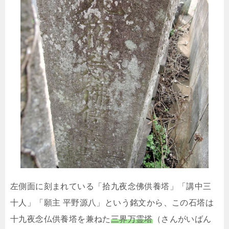
左側面に刻まれている「拾九夜念佛供養塔」「講中三
十人」「願主 平野源八」という銘文から、この石塔は
十九夜念仏供養塔を兼ねた
三界万霊塔
（さんがいばん