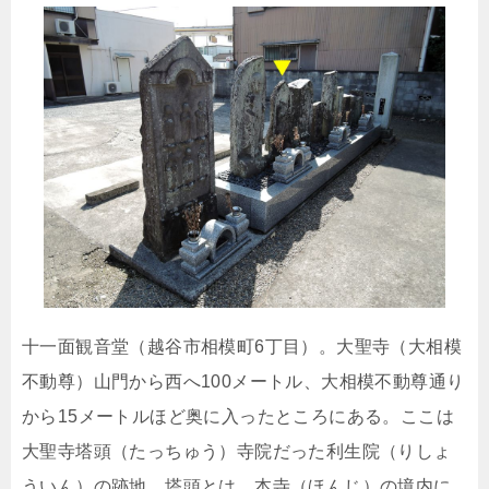
十一面観音堂（越谷市相模町6丁目）。大聖寺（大相模
不動尊）山門から西へ100メートル、大相模不動尊通り
から15メートルほど奥に入ったところにある。ここは
大聖寺塔頭（たっちゅう）寺院だった利生院（りしょ
ういん）の跡地。塔頭とは、本寺（ほんじ）の境内に