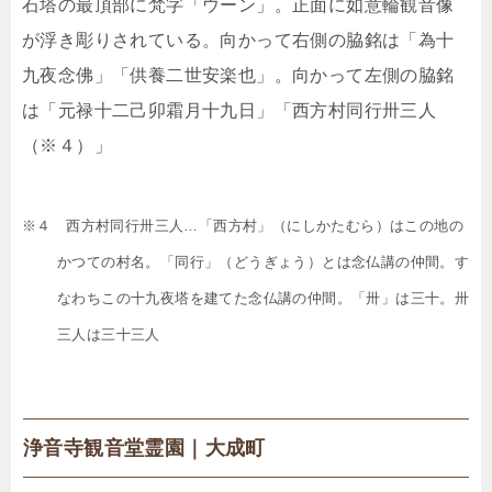
石塔の最頂部に梵字「ウーン」。正面に如意輪観音像
が浮き彫りされている。向かって右側の脇銘は「為十
九夜念佛」「供養二世安楽也」。向かって左側の脇銘
は「元禄十二己卯霜月十九日」「西方村同行卅三人
（※４）」
※４ 西方村同行卅三人…「西方村」（にしかたむら）はこの地の
かつての村名。「同行」（どうぎょう）とは念仏講の仲間。す
なわちこの十九夜塔を建てた念仏講の仲間。「卅」は三十。卅
三人は三十三人
浄音寺観音堂霊園｜大成町