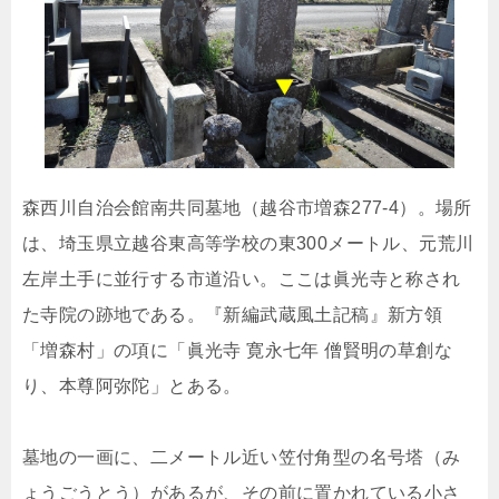
森西川自治会館南共同墓地（越谷市増森277-4）。場所
は、埼玉県立越谷東高等学校の東300メートル、元荒川
左岸土手に並行する市道沿い。ここは眞光寺と称され
た寺院の跡地である。『新編武蔵風土記稿』新方領
「増森村」の項に「眞光寺 寛永七年 僧賢明の草創な
り、本尊阿弥陀」とある。
墓地の一画に、二メートル近い笠付角型の名号塔（み
ょうごうとう）があるが、その前に置かれている小さ