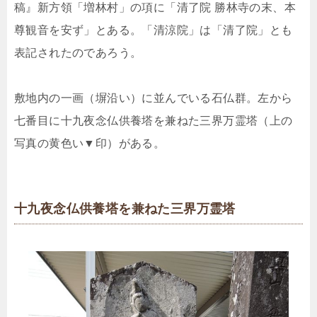
稿』新方領「増林村」の項に「清了院 勝林寺の末、本
尊観音を安ず」とある。「清涼院」は「清了院」とも
表記されたのであろう。
敷地内の一画（塀沿い）に並んでいる石仏群。左から
七番目に十九夜念仏供養塔を兼ねた三界万霊塔（上の
写真の黄色い▼印）がある。
十九夜念仏供養塔を兼ねた三界万霊塔