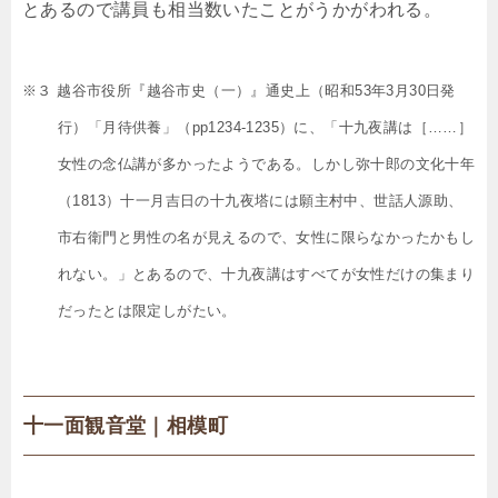
とあるので講員も相当数いたことがうかがわれる。
※３ 越谷市役所『越谷市史（一）』通史上（昭和53年3月30日発
行）「月待供養」（pp1234-1235）に、「十九夜講は［……］
女性の念仏講が多かったようである。しかし弥十郎の文化十年
（1813）十一月吉日の十九夜塔には願主村中、世話人源助、
市右衛門と男性の名が見えるので、女性に限らなかったかもし
れない。」とあるので、十九夜講はすべてが女性だけの集まり
だったとは限定しがたい。
十一面観音堂｜相模町