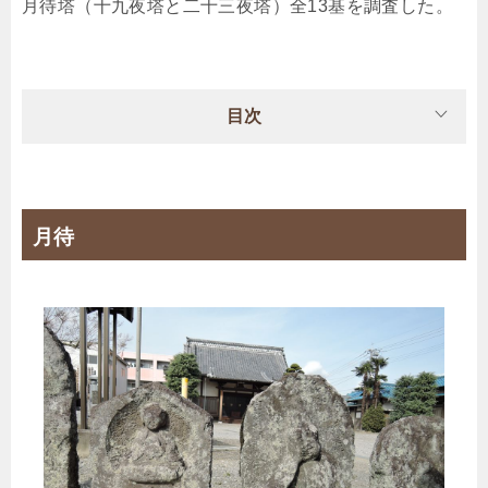
月待塔（十九夜塔と二十三夜塔）全13基を調査した。
目次
月待