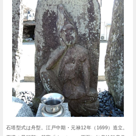
石塔型式は舟型。江戸中期・元禄12年（1699）造立。