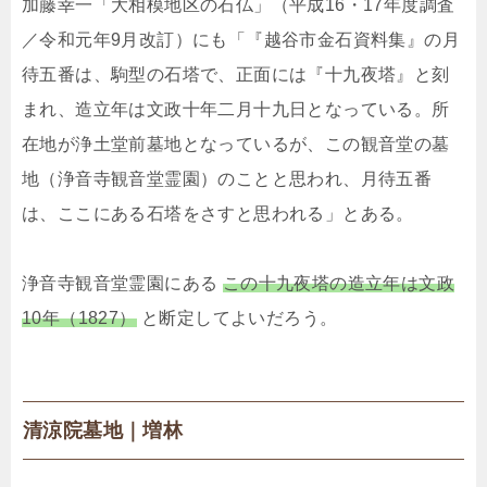
加藤幸一「大相模地区の石仏」（平成16・17年度調査
／令和元年9月改訂）にも「『越谷市金石資料集』の月
待五番は、駒型の石塔で、正面には『十九夜塔』と刻
まれ、造立年は文政十年二月十九日となっている。所
在地が浄土堂前墓地となっているが、この観音堂の墓
地（浄音寺観音堂霊園）のことと思われ、月待五番
は、ここにある石塔をさすと思われる」とある。
浄音寺観音堂霊園にある
この十九夜塔の造立年は文政
10年（1827）
と断定してよいだろう。
清涼院墓地｜増林