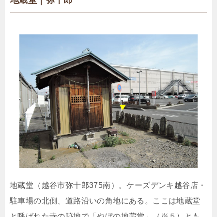
地蔵堂（越谷市弥十郎375南）。ケーズデンキ越谷店・
駐車場の北側、道路沿いの角地にある。ここは地蔵堂
と呼ばれた寺の跡地で「やぼの地蔵堂」（※５）とも