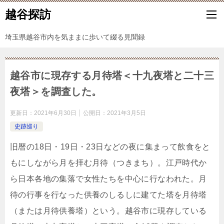
越谷探訪
埼玉県越谷市内を気ままに歩いて綴る見聞録
越谷市に現存する月待塔＜十九夜塔と二十三
夜塔＞を調査した。
更新日：
2021年6月30日
公開日：
2021年3月5日
史跡巡り
旧暦の18日・19日・23日などの夜に集まって飲食をと
もにしながら月を拝む月待（つきまち）。江戸時代か
ら日本各地の集落で女性たちを中心に行なわれた。月
待の行事を行なった供養のしるしに建てた塔を月待塔
（または月待供養塔）という。越谷市に現存している