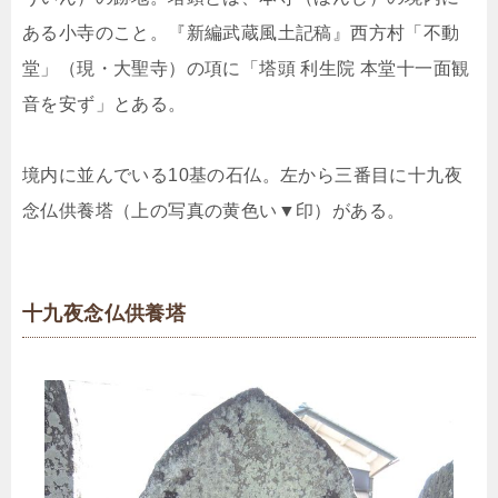
ある小寺のこと。『新編武蔵風土記稿』西方村「不動
堂」（現・大聖寺）の項に「塔頭 利生院 本堂十一面観
音を安ず」とある。
境内に並んでいる10基の石仏。左から三番目に十九夜
念仏供養塔（上の写真の黄色い▼印）がある。
十九夜念仏供養塔