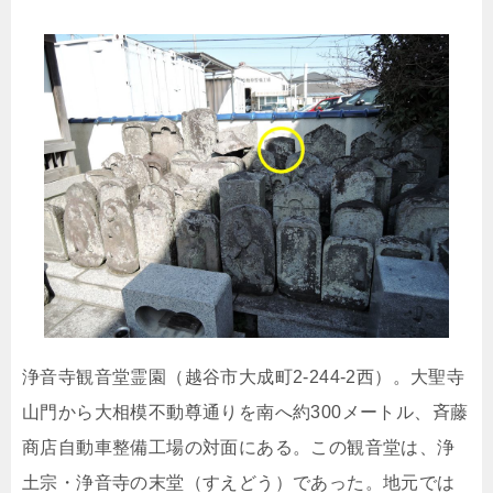
浄音寺観音堂霊園（越谷市大成町2-244-2西）。大聖寺
山門から大相模不動尊通りを南へ約300メートル、斉藤
商店自動車整備工場の対面にある。この観音堂は、浄
土宗・浄音寺の末堂（すえどう）であった。地元では