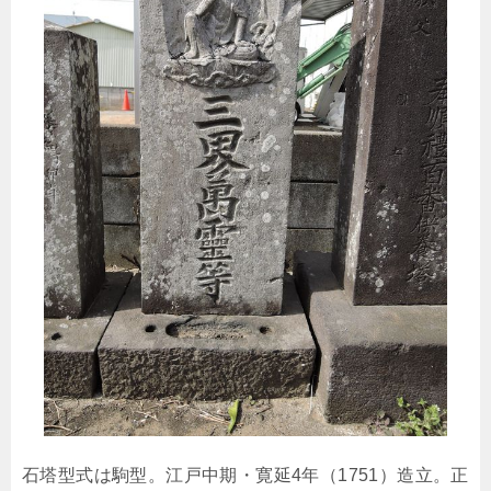
石塔型式は駒型。江戸中期・寛延4年（1751）造立。正