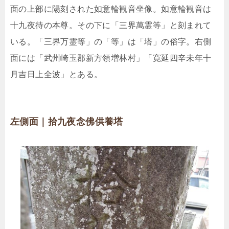
面の上部に陽刻された如意輪観音坐像。如意輪観音は
十九夜待の本尊。その下に「三界萬霊等」と刻まれて
いる。「三界万霊等」の「等」は「塔」の俗字。右側
面には「武州崎玉郡新方領増林村」「寛延四辛未年十
月吉日上全波」とある。
左側面｜拾九夜念佛供養塔