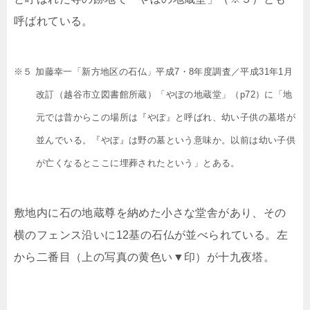
呼ばれている。
※５ 加藤幸一「新方地区の石仏」平成7・8年度調査／平成31年1月
改訂（越谷市立図書館所蔵）「やぼの地蔵堂」（p72）に「地
元では昔からこの場所は『やぼ』と呼ばれ、幼い子供の墓塔が
並んでいる。『やぼ』は野の墓という意味か。以前は幼い子供
が亡くなるとここに埋葬されたという」とある。
敷地内に石の地蔵尊を納めた小さな堂舎があり、その
横のフェンス沿いに12基の石仏が並べられている。左
から二番目（上の写真の黄色い▼印）が十九夜塔。