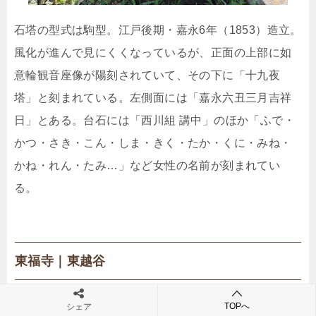
石塔の型式は駒型。江戸後期・嘉永6年（1853）造立。
風化が進んで見にくくなっているが、正面の上部に如
意輪観音座像が陽刻されていて、その下に「十九夜
塔」と刻まれている。左側面には「嘉永六丑三月吉祥
日」とある。台石には「西川組 講中」のほか「ふで・
かつ・さき・こん・しま・きく・たか・くに・みね・
かね・れん・たみ…」など女性の名前が刻まれてい
る。
東福寺｜東越谷
TOPへ
シェア