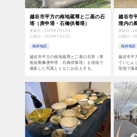
越谷市平方の南地蔵尊と二基の石
越谷市
塔（庚申塔・石橋供養塔）
境内の
更新日：
2025年7月13日
更新日：
2
公開日：
2025年7月12日
公開日：
2
桜井地区
桜井地区
越谷市平方の南地蔵尊と二基の石塔（青
越谷市平
面金剛像庚申塔・石橋供養塔）を現地で
ていじん
撮影した写真とともにお伝えする。
現地で撮
る。