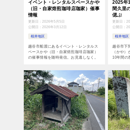
イベント・レンタルスペースかや
2025
（旧・自家焙煎珈琲店珈家）催事
間久里
情報
偲ぶ
更新日：
2026年5月5日
更新日：
2
公開日：
2026年3月12日
公開日：
2
桜井地区
桜井地区
越谷市船渡にあるイベント・レンタルス
越谷市下
ペースかや（旧・自家焙煎珈琲店珈家）
（かや）が
の催事情報を随時発信。お見逃しなく。
10年間