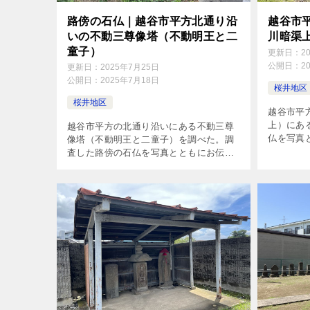
路傍の石仏｜越谷市平方北通り沿
越谷市
いの不動三尊像塔（不動明王と二
川暗渠
童子）
更新日：
2
公開日：
2
更新日：
2025年7月25日
公開日：
2025年7月18日
桜井地区
桜井地区
越谷市平
上）にあ
越谷市平方の北通り沿いにある不動三尊
仏を写真
像塔（不動明王と二童子）を調べた。調
査した路傍の石仏を写真とともにお伝え
する。調査日は2025年7月13日。