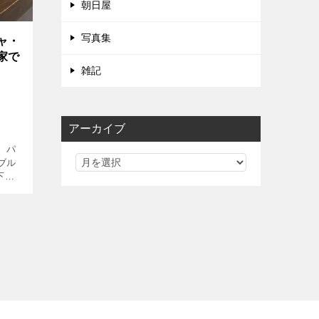
朝日屋
写真集
ャ・
家で
雑記
アーカイブ
、パ
ブル
下間
店・
贅沢