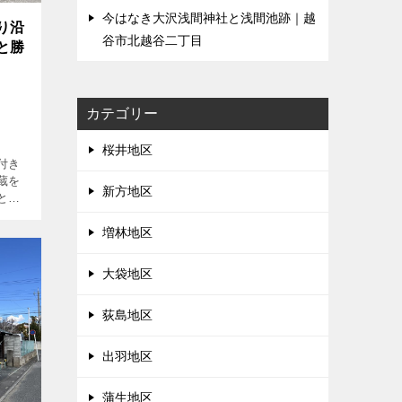
今はなき大沢浅間神社と浅間池跡｜越
り沿
谷市北越谷二丁目
と勝
カテゴリー
桜井地区
付き
蔵を
新方地区
とと
13
増林地区
大袋地区
荻島地区
出羽地区
蒲生地区