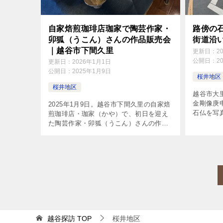
自家焙煎珈琲店珈家で陶芸作家・
路傍の
卯狐（うこん）さんの作品販売会
街道沿
｜越谷市下間久里
更新日：
2
公開日：
2
更新日：
2026年1月1日
公開日：
2025年1月9日
桜井地区
桜井地区
越谷市大
金剛像庚
2025年1月9日。越谷市下間久里の自家焙
石仏を写
煎珈琲店・珈家（かや）で、初日を迎え
勢崎線91
た陶芸作家・卯狐（うこん）さんの作品
所にある
販売会を見に行ってきた。
越谷探訪
TOP
桜井地区