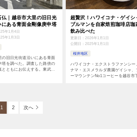
石仏｜越谷市大里の旧日光
超贅沢！ハワイコナ・ゲイシ
いにある青面金剛像庚申塔
ブルマンを自家焙煎珈琲店珈
飲み比べた
025年1月4日
025年1月3日
更新日：
2026年1月1日
公開日：
2025年1月1日
桜井地区
里の旧日光街道沿いにある青面
申塔を調べた。調査した路傍の
ハワイコナ・エクストラファンシー
真とともにお伝えする。東武伊
ナマ・エスメラルダ農園ゲイシャ、
号踏切の南西100メートルの場
ーマウンテンNo1コーヒーを越谷市
。
久里にある行きつけの自家焙煎珈琲
珈家（かや）で飲み比べるという超
なコーヒータイムを過ごした。
1
2
次へ