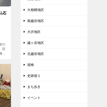
大相模地区
仏石
南越谷地区
大沢地区
越ヶ谷地区
堂の
、旧
橋入
北越谷地区
塀沿
巡検
史跡巡り
まち歩き
イベント