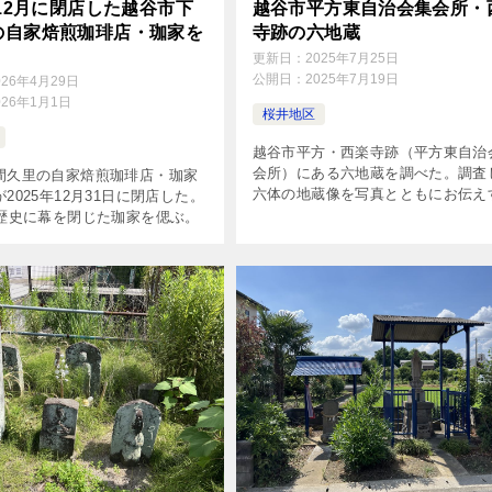
年12月に閉店した越谷市下
越谷市平方東自治会集会所・
の自家焙煎珈琲店・珈家を
寺跡の六地蔵
更新日：
2025年7月25日
公開日：
2025年7月19日
026年4月29日
026年1月1日
桜井地区
越谷市平方・西楽寺跡（平方東自治
会所）にある六地蔵を調べた。調査
間久里の自家焙煎珈琲店・珈家
六体の地蔵像を写真とともにお伝え
2025年12月31日に閉店した。
る。調査日は2025年7月19日。
の歴史に幕を閉じた珈家を偲ぶ。