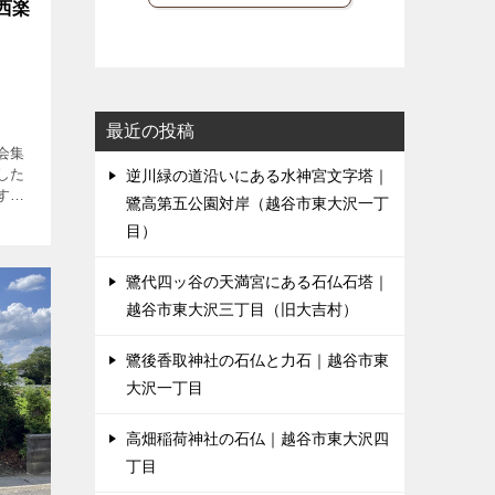
西楽
最近の投稿
会集
した
逆川緑の道沿いにある水神宮文字塔｜
す
鷺高第五公園対岸（越谷市東大沢一丁
目）
鷺代四ッ谷の天満宮にある石仏石塔｜
越谷市東大沢三丁目（旧大吉村）
鷺後香取神社の石仏と力石｜越谷市東
大沢一丁目
高畑稲荷神社の石仏｜越谷市東大沢四
丁目