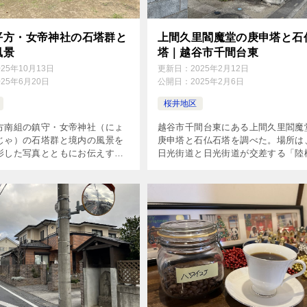
平方・女帝神社の石塔群と
上間久里閻魔堂の庚申塔と石
風景
塔｜越谷市千間台東
025年10月13日
更新日：
2025年2月12日
025年6月20日
公開日：
2025年2月6日
桜井地区
方南組の鎮守・女帝神社（にょ
越谷市千間台東にある上間久里閻魔
じゃ）の石塔群と境内の風景を
庚申塔と石仏石塔を調べた。場所は
影した写真とともにお伝えす
日光街道と日光街道が交差する「陸
口」から南西50メートルのブロック
いにある。