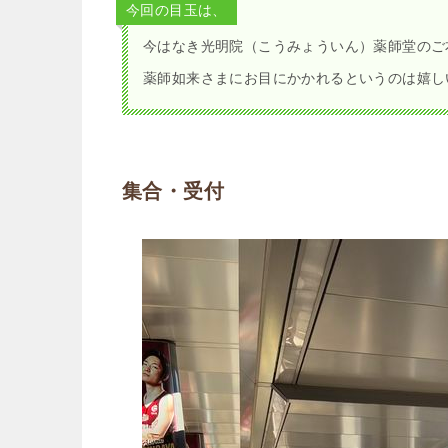
今回の目玉は、
今はなき光明院（こうみょういん）薬師堂のご
薬師如来さまにお目にかかれるというのは嬉し
集合・受付