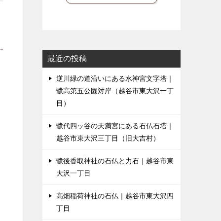
最近の投稿
逆川緑の道沿いにある水神宮文字塔｜
鷺高第五公園対岸（越谷市東大沢一丁
目）
鷺代四ッ谷の天満宮にある石仏石塔｜
越谷市東大沢三丁目（旧大吉村）
鷺後香取神社の石仏と力石｜越谷市東
大沢一丁目
高畑稲荷神社の石仏｜越谷市東大沢四
丁目