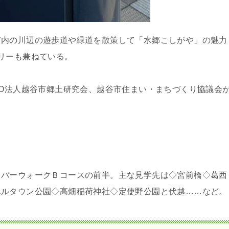
市内の川辺の遊歩道や緑道を散策して「水郷こしがや」の魅力
リーも兼ねている。
PO法人越谷市郷土研究会、越谷市住まい・まちづくり協議会
リバーウォークＢコースの前半。主な見学先は◇宮前橋◇葛西
ベルタウン公園◇高畑稲荷神社◇定使野公園と伏越……など。