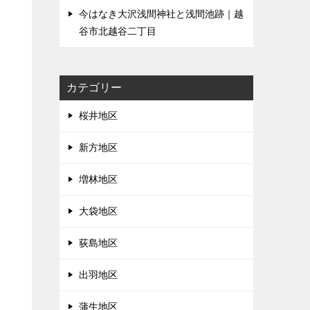
今はなき大沢浅間神社と浅間池跡｜越
谷市北越谷二丁目
カテゴリー
桜井地区
新方地区
増林地区
大袋地区
荻島地区
出羽地区
蒲生地区