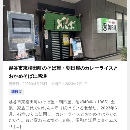
越谷市東柳田町のそば屋・朝日屋のカレーライスと
おかめそばに感涙
更新日：
2026年4月26日
公開日：
2023年7月1日
朝日屋
越谷市東柳田町のそば屋・朝日屋。昭和40年（1965）創
業。家族二代でのれんを守り続けている老舗だ。2023年6
月、42年ぶりに訪問し、カレーライスとおかめそばをいた
だいた。昔と変わらぬ懐かしの味。昭和と江戸にタイムス
リ […]