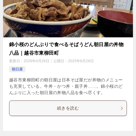
錦小桜のどんぶりで食べるそばうどん朝日屋の丼物
八品｜越谷市東柳田町
更新日：
2026年4月26日
公開日：
2025年8月28日
朝日屋
越谷市東柳田町の朝日屋は日本そば屋だが丼物のメニュー
も充実している。牛丼・かつ丼・親子丼……。錦小桜のど
んぶりに入った朝日屋の丼物八品を食べ尽くす。
続きを読む