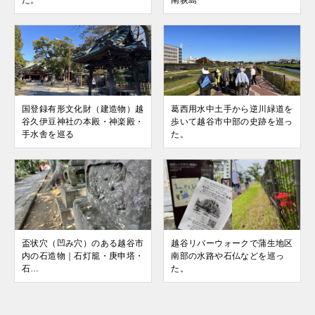
た。
南荻島
国登録有形文化財（建造物）越
葛西用水中土手から逆川緑道を
谷久伊豆神社の本殿・神楽殿・
歩いて越谷市中部の史跡を巡っ
手水舎を巡る
た。
盃状穴（凹み穴）のある越谷市
越谷リバーウォークで蒲生地区
内の石造物｜石灯籠・庚申塔・
南部の水路や石仏などを巡っ
石…
た。