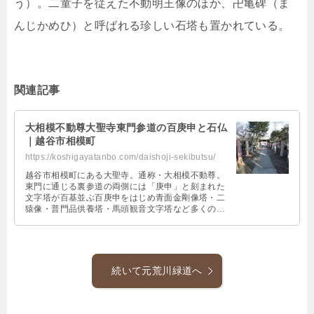
う）。二童子を従えた不動明王像のほか、卍亀碑（ま
んじかめひ）と呼ばれる珍しい石塔も置かれている。
関連記事
大相模不動尊大聖寺東門参道の百庚申と石仏
｜越谷市相模町
https://koshigayatanbo.com/daishoji-sekibutsu/
越谷市相模町にある大聖寺。通称・大相模不動尊。
東門に通じる裏参道の両側には「庚申」と刻まれた
文字塔が百基並ぶ百庚申をはじめ青面金剛像塔・二
猿像・普門品供養塔・馬頭観音文字塔など多くの石
塔が立ち並んでいる。石仏ファンには魅力的な撮影
スポットにもなっている。
続いて元荒川緑道へ