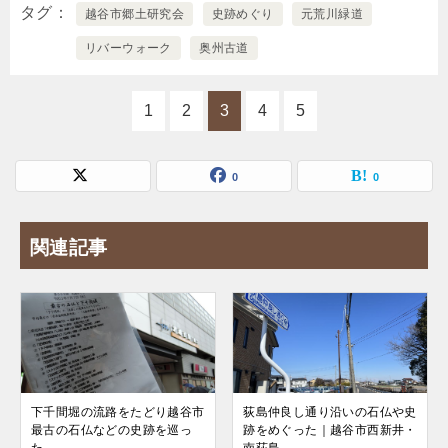
タグ
越谷市郷土研究会
史跡めぐり
元荒川緑道
リバーウォーク
奥州古道
1
2
3
4
5
0
0
関連記事
下千間堀の流路をたどり越谷市
荻島仲良し通り沿いの石仏や史
最古の石仏などの史跡を巡っ
跡をめぐった｜越谷市西新井・