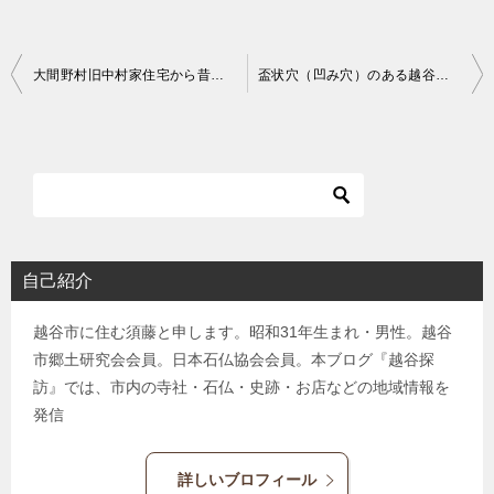
投
大間野村旧中村家住宅から昔の綾瀬川沿いをたどって石仏を巡った。
盃状穴（凹み穴）のある越谷市内の石造物｜石灯籠・庚申塔・石…
稿
ナ
ビ
ゲ
ー
シ
自己紹介
ョ
越谷市に住む須藤と申します。昭和31年生まれ・男性。越谷
ン
市郷土研究会会員。日本石仏協会会員。本ブログ『越谷探
訪』では、市内の寺社・石仏・史跡・お店などの地域情報を
発信
詳しいブロフィール