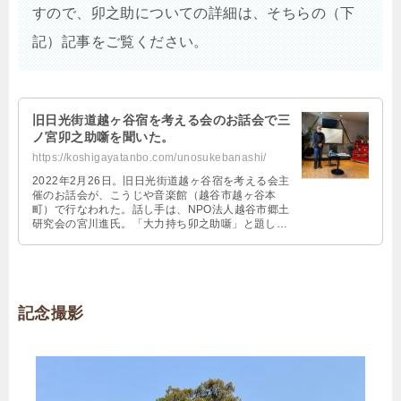
すので、卯之助についての詳細は、そちらの（下
記）記事をご覧ください。
旧日光街道越ヶ谷宿を考える会のお話会で三
ノ宮卯之助噺を聞いた。
https://koshigayatanbo.com/unosukebanashi/
2022年2月26日。旧日光街道越ヶ谷宿を考える会主
催のお話会が、こうじや音楽館（越谷市越ヶ谷本
町）で行なわれた。話し手は、NPO法人越谷市郷土
研究会の宮川進氏。「大力持ち卯之助噺」と題し、
越谷で生まれ育った日本一の力持ち・三ノ宮卯之助
について語ってくれた。
記念撮影