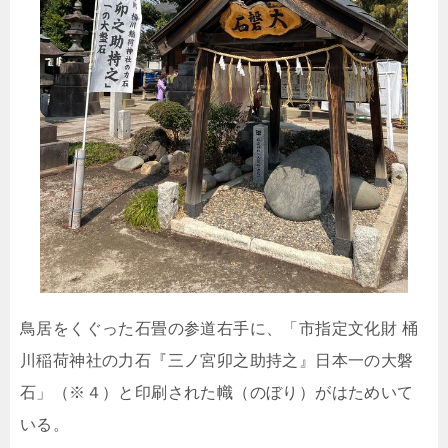
鳥居をくぐった石畳の参道右手に、「市指定文化財 桶
川稲荷神社の力石『三ノ宮卯之助持之』日本一の大磐
石」（※４）と印刷された幟（のぼり）がはためいて
いる。