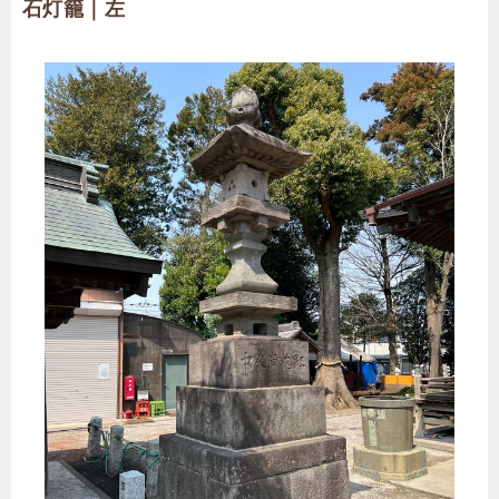
石灯籠｜左