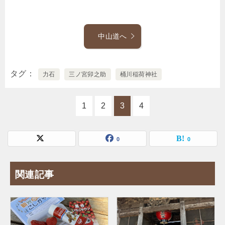
中山道へ
タグ
力石
三ノ宮卯之助
桶川稲荷神社
1
2
3
4
0
0
関連記事