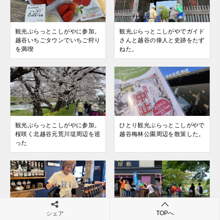
観光ぶらっとこしがやに参加。
観光ぶらっとこしがやでガイド
越谷いちごタウンでいちご狩り
さんと越谷の偉人と史跡をたず
を満喫
ねた。
観光ぶらっとこしがやに参加。
ひとり観光ぶらっとこしがやで
桜咲く北越谷元荒川堤周辺を巡
越谷梅林公園周辺を散策した。
った
TOPへ
シェア
店主の丁寧なハンドドリップで
プリティワンダフルさとしさん