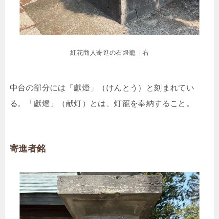
紅花商人寄進の石燈籠｜右
中台の部分には「獻燈」（けんとう）と刻まれてい
る。「獻燈」（献灯）とは、灯籠を奉納すること。
寄進者銘