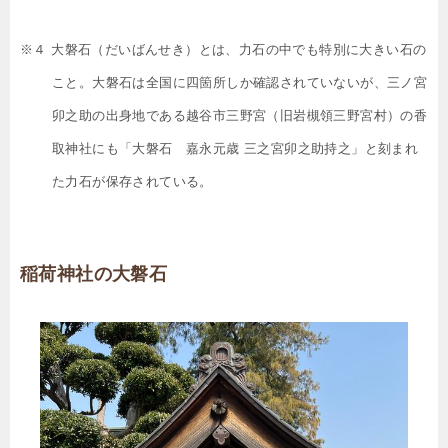
※４ 大磐石（だいばんせき）とは、力石の中でも特別に大きい石の
こと。大磐石は全国に四箇所しか確認されていないが、三ノ宮
卯之助の出身地である越谷市三野宮（旧岩槻領三野宮村）の香
取神社にも「大磐石 嘉永元歳 三之宮卯之助持之」と刻まれ
た力石が保存されている。
稲荷神社の大磐石