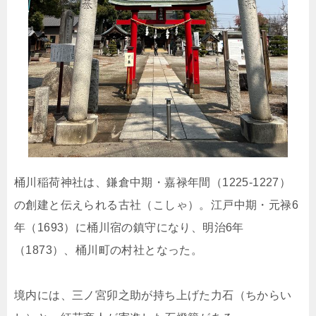
桶川稲荷神社は、鎌倉中期・嘉禄年間（1225-1227）
の創建と伝えられる古社（こしゃ）。江戸中期・元禄6
年（1693）に桶川宿の鎮守になり、明治6年
（1873）、桶川町の村社となった。
境内には、三ノ宮卯之助が持ち上げた力石（ちからい