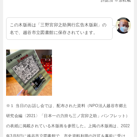
許諾済 ※禁転載
この木版画は「三野宮卯之助興行広告木版刷」の
名で、越谷市立図書館に保存されています。
※１ 当日のお話し会では、配布された資料（NPO法人越谷市郷土
研究会編〈2021〉「日本一の力持ち三ノ宮卯之助」パンフレット）
の表紙に掲載されている木版画を参照した。上掲の木版画は、2022
年3月8日に越谷市立図書館で、市史資料利用の許可を事前に受け、