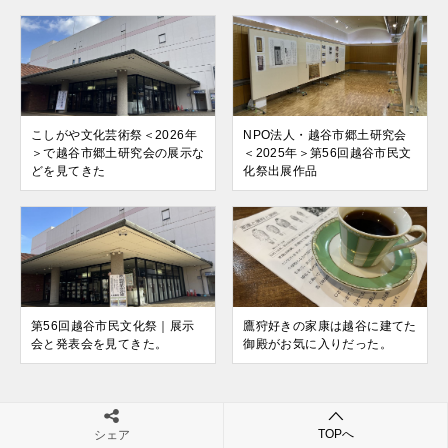
こしがや文化芸術祭＜2026年
NPO法人・越谷市郷土研究会
＞で越谷市郷土研究会の展示な
＜2025年＞第56回越谷市民文
どを見てきた
化祭出展作品
第56回越谷市民文化祭｜展示
鷹狩好きの家康は越谷に建てた
会と発表会を見てきた。
御殿がお気に入りだった。
TOPへ
シェア