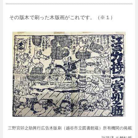
その版木で刷った木版画がこれです。（※１）
三野宮卯之助興行広告木版刷（越谷市立図書館蔵）所有機関の掲載