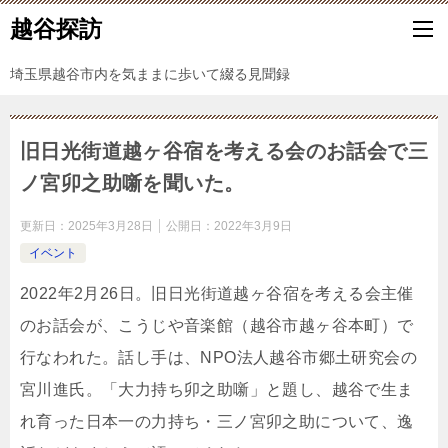
越谷探訪
埼玉県越谷市内を気ままに歩いて綴る見聞録
旧日光街道越ヶ谷宿を考える会のお話会で三
ノ宮卯之助噺を聞いた。
更新日：
2025年3月28日
公開日：
2022年3月9日
イベント
2022年2月26日。旧日光街道越ヶ谷宿を考える会主催
のお話会が、こうじや音楽館（越谷市越ヶ谷本町）で
行なわれた。話し手は、NPO法人越谷市郷土研究会の
宮川進氏。「大力持ち卯之助噺」と題し、越谷で生ま
れ育った日本一の力持ち・三ノ宮卯之助について、逸