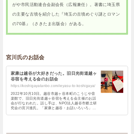
がや市民活動連合会副会長（広報兼任）。著書に埼玉県
の主要な古墳を紹介した『埼玉の古墳めぐり謎とロマン
の70基』（さきたま出版会）がある。
宮川氏のお話会
家康は越谷が大好きだった。旧日光街道越ヶ
谷宿を考える会のお話会
https://koshigayatanbo.com/ieyasu-to-koshigaya/
2022年10月10日。越谷市越ヶ谷本町のこうじや音
楽館で、旧日光街道越ヶ谷宿を考える会主催のお話
会が行なわれた。話し手は、NPO法人越谷市郷土研
究会の宮川進氏。「家康と越谷・お話いろいろ」と
題し、家康は越谷が大好きだった、という話を語っ
てくれた。