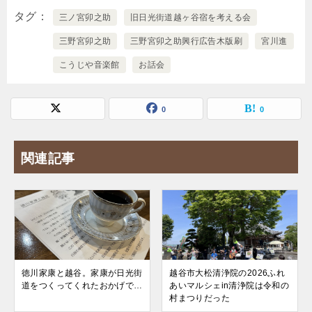
タグ
三ノ宮卯之助
旧日光街道越ヶ谷宿を考える会
三野宮卯之助
三野宮卯之助興行広告木版刷
宮川進
こうじや音楽館
お話会
0
0
関連記事
徳川家康と越谷。家康が日光街
越谷市大松清浄院の2026ふれ
道をつくってくれたおかげで…
あいマルシェin清浄院は令和の
村まつりだった