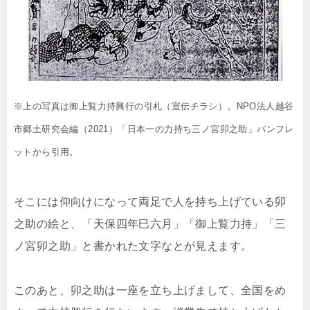
※上の写真は御上覧力持興行の引札（宣伝チラシ）。NPO法人越谷
市郷土研究会編（2021）「日本一の力持ち三ノ宮卯之助」パンフレ
ットから引用。
そこには仰向けになって両足で人を持ち上げている卯
之助の絵と、「天保四年巳六月」「御上覧力持」「三
ノ宮卯之助」と書かれた文字なとが見えます。
このあと、卯之助は一座を立ち上げまして、全国をめ