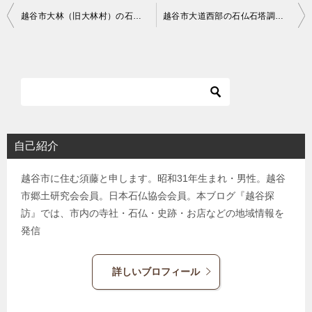
投
越谷市大林（旧大林村）の石仏と石塔を調査した
越谷市大道西部の石仏石塔調査＜前半＞大道香取神社・大日堂跡…他
稿
ナ
ビ
ゲ
ー
シ
自己紹介
ョ
越谷市に住む須藤と申します。昭和31年生まれ・男性。越谷
ン
市郷土研究会会員。日本石仏協会会員。本ブログ『越谷探
訪』では、市内の寺社・石仏・史跡・お店などの地域情報を
発信
詳しいブロフィール