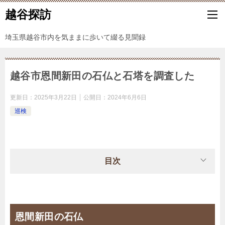
越谷探訪
埼玉県越谷市内を気ままに歩いて綴る見聞録
越谷市恩間新田の石仏と石塔を調査した
更新日：
2025年3月22日
公開日：
2024年6月6日
巡検
目次
恩間新田の石仏