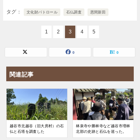
タグ
文化財パトロール
石仏調査
恩間新田
1
2
3
4
5
0
0
関連記事
越谷市北越谷（旧大房村）の石
林泉寺や勝林寺など越谷市増林
仏と石塔を調査した
北部の史跡と石仏を巡った。