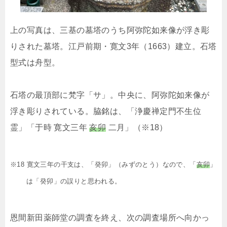
上の写真は、三基の墓塔のうち阿弥陀如来像が浮き彫
りされた墓塔。江戸前期・寛文3年（1663）建立。石塔
型式は舟型。
石塔の最頂部に梵字「サ」。中央に、阿弥陀如来像が
浮き彫りされている。脇銘は、「浄慶禅定門不生位
霊」「于時 寛文三年
亥卯
二月」（※18）
※18 寛文三年の干支は、「癸卯」（みずのとう）なので、「
亥卯
」
は「癸卯」の誤りと思われる。
恩間新田薬師堂の調査を終え、次の調査場所へ向かっ