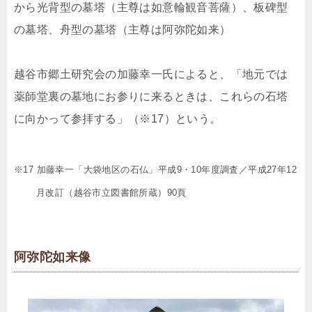
から光背型の墓塔（主尊は如意輪観音菩薩）、板碑型
の墓塔、舟型の墓塔（主尊は阿弥陀如来）
越谷市郷土研究会の加藤幸一氏によると、「地元では
薬師堂裏の墓地にお参りに来るときは、これらの石塔
に向かって参拝する」（※17）という。
※17 加藤幸一「大袋地区の石仏」平成9・10年度調査／平成27年12
月改訂（越谷市立図書館所蔵）90頁
阿弥陀如来像