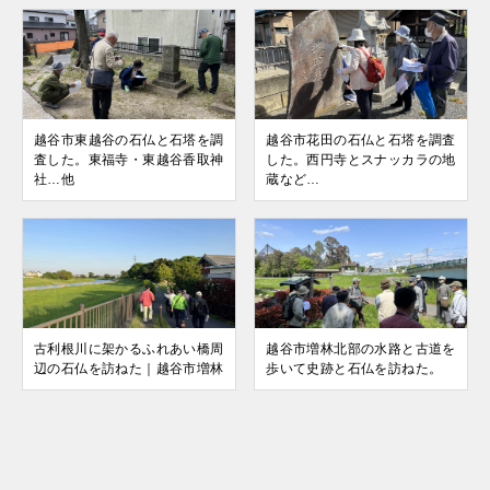
越谷市東越谷の石仏と石塔を調
越谷市花田の石仏と石塔を調査
査した。東福寺・東越谷香取神
した。西円寺とスナッカラの地
社…他
蔵など…
古利根川に架かるふれあい橋周
越谷市増林北部の水路と古道を
辺の石仏を訪ねた｜越谷市増林
歩いて史跡と石仏を訪ねた。