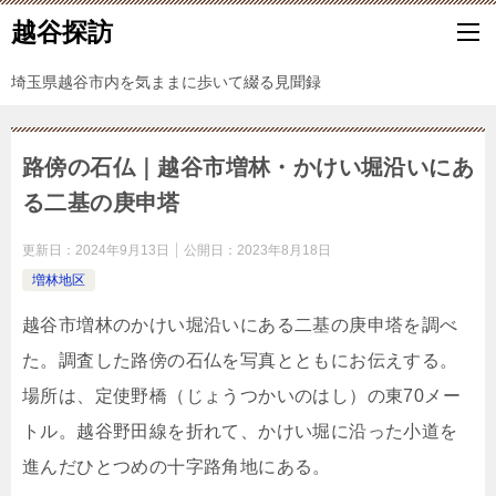
越谷探訪
埼玉県越谷市内を気ままに歩いて綴る見聞録
路傍の石仏｜越谷市増林・かけい堀沿いにあ
る二基の庚申塔
更新日：
2024年9月13日
公開日：
2023年8月18日
増林地区
越谷市増林のかけい堀沿いにある二基の庚申塔を調べ
た。調査した路傍の石仏を写真とともにお伝えする。
場所は、定使野橋（じょうつかいのはし）の東70メー
トル。越谷野田線を折れて、かけい堀に沿った小道を
進んだひとつめの十字路角地にある。