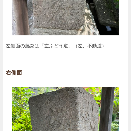
左側面の脇銘は「左ふどう道」（左、不動道）
右側面