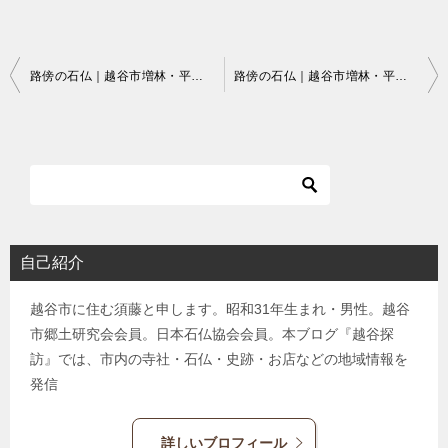
投
路傍の石仏｜越谷市増林・平方東京線沿いにある笹原組の庚申塔
路傍の石仏｜越谷市増林・平方東京線沿いにある椎の木組の庚申塔と祠
稿
ナ
ビ
ゲ
ー
シ
自己紹介
ョ
越谷市に住む須藤と申します。昭和31年生まれ・男性。越谷
ン
市郷土研究会会員。日本石仏協会会員。本ブログ『越谷探
訪』では、市内の寺社・石仏・史跡・お店などの地域情報を
発信
詳しいブロフィール