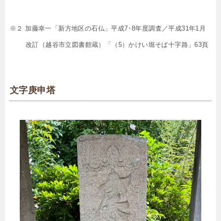
※２ 加藤幸一「新方地区の石仏」平成7･8年度調査／平成31年1月
改訂（越谷市立図書館蔵）「（5）かけい堀そば十字路」63頁
文字庚申塔