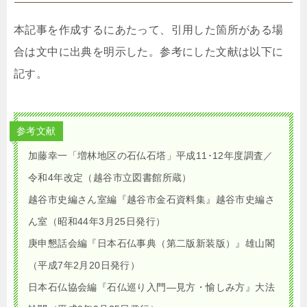
本記事を作成するにあたって、引用した箇所がある場
合は文中に出典を明示した。参考にした文献は以下に
記す。
参考文献
加藤幸一「増林地区の石仏石塔」平成11･12年度調査／
令和4年改定（越谷市立図書館所蔵）
越谷市史編さん室編『越谷市金石資料集』越谷市史編さ
ん室（昭和44年3月25日発行）
庚申懇話会編『日本石仏事典（第二版新装版）』雄山閣
（平成7年2月20日発行）
日本石仏協会編『石仏巡り入門―見方・愉しみ方』大法