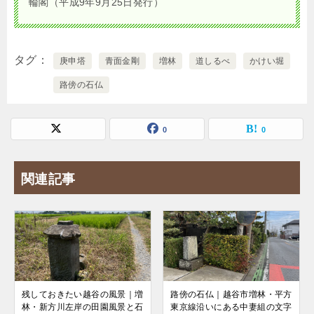
輪閣（平成9年9月25日発行）
タグ
庚申塔
青面金剛
増林
道しるべ
かけい堀
路傍の石仏
0
0
関連記事
残しておきたい越谷の風景｜増
路傍の石仏｜越谷市増林・平方
林・新方川左岸の田園風景と石
東京線沿いにある中妻組の文字