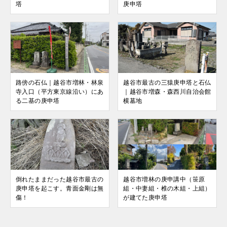
塔
庚申塔
路傍の石仏｜越谷市増林・林泉
越谷市最古の三猿庚申塔と石仏
寺入口（平方東京線沿い）にあ
｜越谷市増森・森西川自治会館
る二基の庚申塔
横墓地
倒れたままだった越谷市最古の
越谷市増林の庚申講中（笹原
庚申塔を起こす。青面金剛は無
組・中妻組・椎の木組・上組）
傷！
が建てた庚申塔