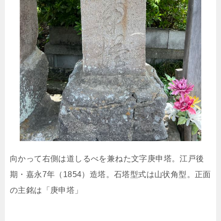
向かって右側は道しるべを兼ねた文字庚申塔。江戸後
期・嘉永7年（1854）造塔。石塔型式は山状角型。正面
の主銘は「庚申塔」