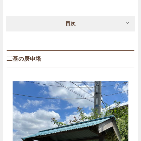
目次
二基の庚申塔