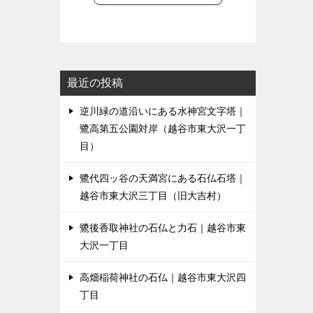
最近の投稿
逆川緑の道沿いにある水神宮文字塔｜
鷺高第五公園対岸（越谷市東大沢一丁
目）
鷺代四ッ谷の天満宮にある石仏石塔｜
越谷市東大沢三丁目（旧大吉村）
鷺後香取神社の石仏と力石｜越谷市東
大沢一丁目
高畑稲荷神社の石仏｜越谷市東大沢四
丁目