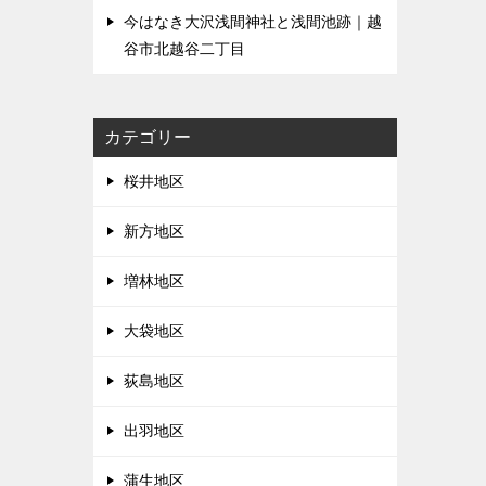
今はなき大沢浅間神社と浅間池跡｜越
谷市北越谷二丁目
カテゴリー
桜井地区
新方地区
増林地区
大袋地区
荻島地区
出羽地区
蒲生地区