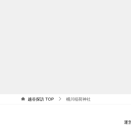
越谷探訪
TOP
桶川稲荷神社
運