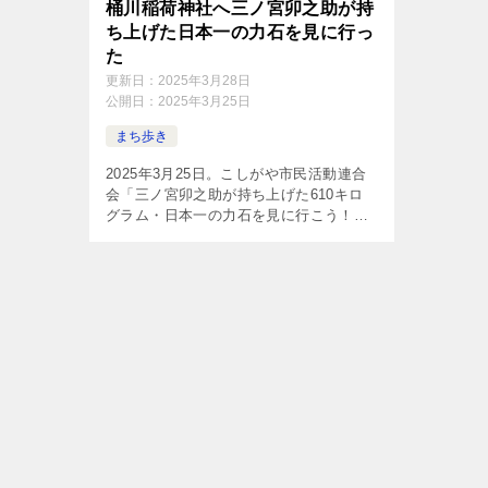
桶川稲荷神社へ三ノ宮卯之助が持
ち上げた日本一の力石を見に行っ
た
更新日：
2025年3月28日
公開日：
2025年3月25日
まち歩き
2025年3月25日。こしがや市民活動連合
会「三ノ宮卯之助が持ち上げた610キロ
グラム・日本一の力石を見に行こう！」
に同行。埼玉県桶川市の文化財に指定さ
れている「桶川稲荷神社の力石」を見学
してきた。