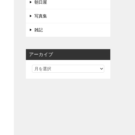
朝日屋
、
写真集
雑記
アーカイブ