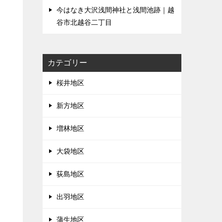
今はなき大沢浅間神社と浅間池跡｜越
谷市北越谷二丁目
、
カテゴリー
桜井地区
新方地区
増林地区
大袋地区
荻島地区
出羽地区
蒲生地区