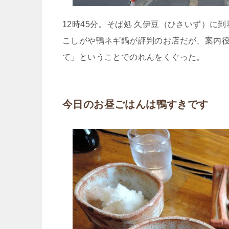
12時45分。そば処 久伊豆（ひさいず）に到
こしがや鴨ネギ鍋が評判のお店だが、案内
て」ということでのれんをくぐった。
今日のお昼ごはんは鴨すきです