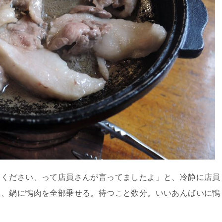
てください、って店員さんが言ってましたよ」と、冷静に店員
り、鍋に鴨肉を全部乗せる。待つこと数分。いいあんばいに鴨