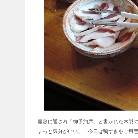
座敷に通され「御予約席」と書かれた木製
ょっと気分がいい。「今日は鴨すきをご用