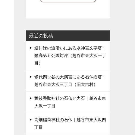
最近の投稿
逆川緑の道沿いにある水神宮文字塔｜
鷺高第五公園対岸（越谷市東大沢一丁
目）
鷺代四ッ谷の天満宮にある石仏石塔｜
越谷市東大沢三丁目（旧大吉村）
鷺後香取神社の石仏と力石｜越谷市東
大沢一丁目
高畑稲荷神社の石仏｜越谷市東大沢四
丁目