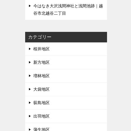
今はなき大沢浅間神社と浅間池跡｜越
谷市北越谷二丁目
カテゴリー
桜井地区
新方地区
増林地区
大袋地区
荻島地区
出羽地区
蒲生地区